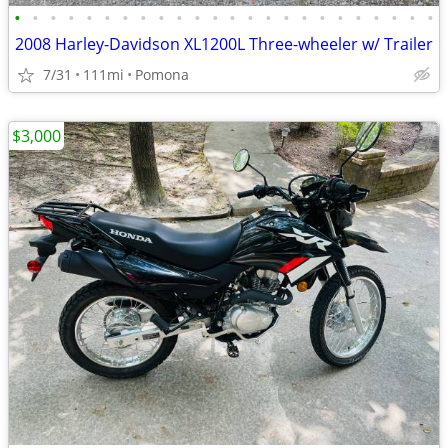
•
•
•
•
•
•
•
•
•
•
•
•
•
•
•
•
•
•
•
•
•
•
•
•
2008 Harley-Davidson XL1200L Three-wheeler w/ Trailer
7/31
111mi
Pomona
$3,000