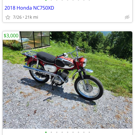
•
•
•
•
•
•
•
•
•
2018 Honda NC750XD
7/26
21k mi
$3,000
•
•
•
•
•
•
•
•
•