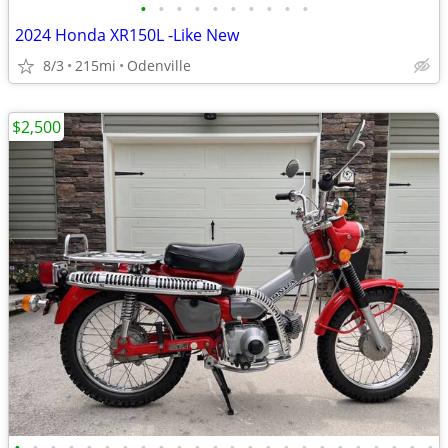
•
•
•
•
•
•
•
•
•
•
2024 Honda XR150L -Like New
8/3
215mi
Odenville
$2,500