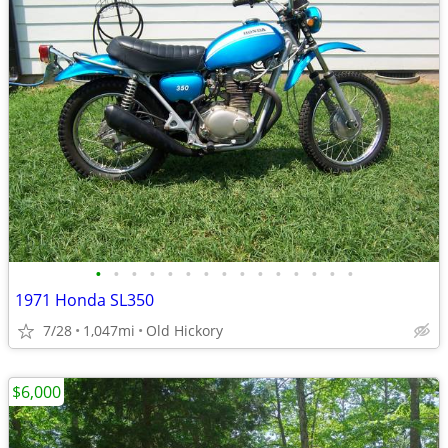
•
•
•
•
•
•
•
•
•
•
•
•
•
•
•
1971 Honda SL350
7/28
1,047mi
Old Hickory
$6,000