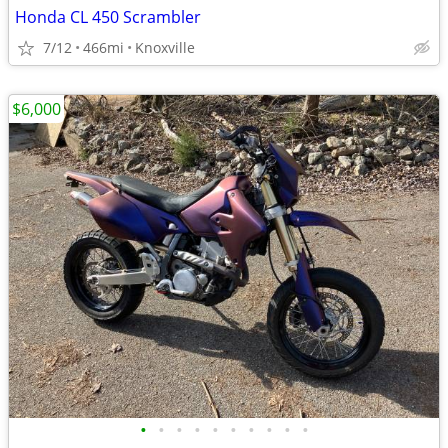
Honda CL 450 Scrambler
7/12
466mi
Knoxville
$6,000
•
•
•
•
•
•
•
•
•
•