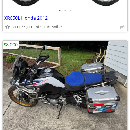
•
•
•
XR650L Honda 2012
7/11
9,000mi
Huntsville
$8,000