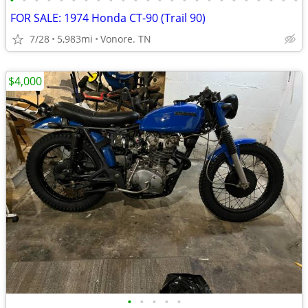
•
•
•
•
•
•
•
•
•
•
•
•
•
•
•
•
•
•
•
•
•
•
•
•
FOR SALE: 1974 Honda CT-90 (Trail 90)
7/28
5,983mi
Vonore. TN
$4,000
•
•
•
•
•