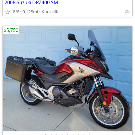
2006 Suzuki DRZ400 SM
8/6
9,128mi
Knoxville
$5,750