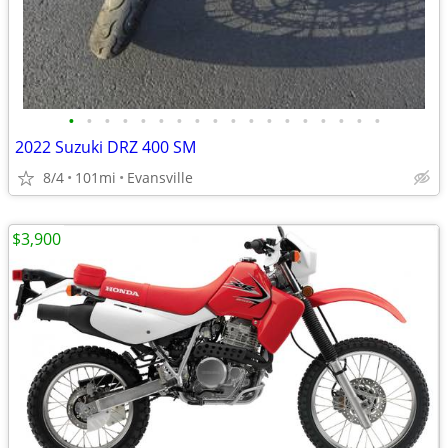
•
•
•
•
•
•
•
•
•
•
•
•
•
•
•
•
•
•
2022 Suzuki DRZ 400 SM
8/4
101mi
Evansville
$3,900