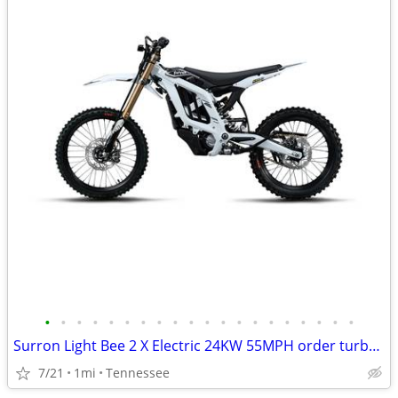
•
•
•
•
•
•
•
•
•
•
•
•
•
•
•
•
•
•
•
•
Surron Light Bee 2 X Electric 24KW 55MPH order turbopowerspowersport
7/21
1mi
Tennessee