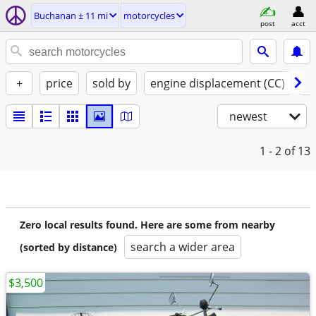
Buchanan ± 11 mi
motorcycles
post
acct
+
price
sold by
engine displacement (CC)
st
newest
1 - 2
of 13
Zero local results found. Here are some from nearby
search a wider area
(sorted by distance)
$3,500