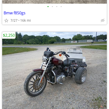
•
•
•
•
Bmw f850gs
7/27
16k mi
$2,250