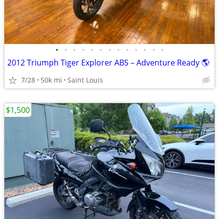
•
•
•
•
•
•
•
•
•
•
•
•
•
2012 Triumph Tiger Explorer ABS – Adventure Ready 🌎
7/28
50k mi
Saint Louis
$1,500