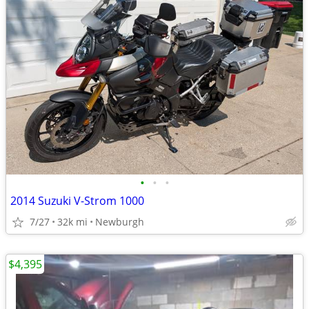
•
•
•
2014 Suzuki V-Strom 1000
7/27
32k mi
Newburgh
$4,395