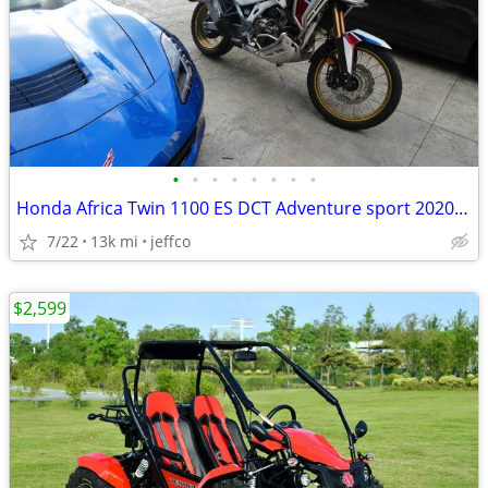
•
•
•
•
•
•
•
•
Honda Africa Twin 1100 ES DCT Adventure sport 2020 model year
7/22
13k mi
jeffco
$2,599