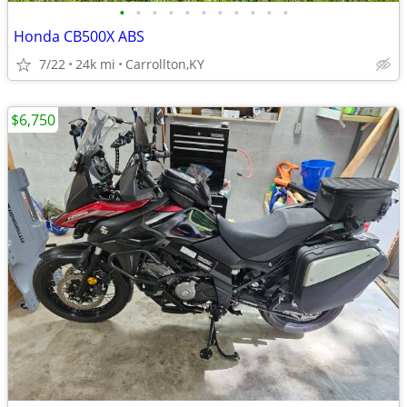
•
•
•
•
•
•
•
•
•
•
•
Honda CB500X ABS
7/22
24k mi
Carrollton,KY
$6,750