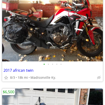
•
•
•
•
•
2017 african twin
8/3
18k mi
Madisonville Ky.
$6,500