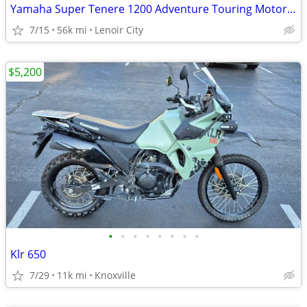
Yamaha Super Tenere 1200 Adventure Touring Motorcycle — Shaft Drive, ABS, Crui
7/15
56k mi
Lenoir City
$5,200
•
•
•
•
•
•
•
•
Klr 650
7/29
11k mi
Knoxville