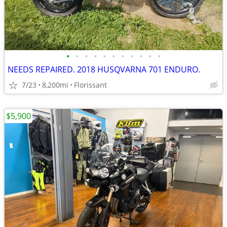
•
•
•
•
•
•
•
•
•
•
•
NEEDS REPAIRED. 2018 HUSQVARNA 701 ENDURO.
7/23
8,200mi
Florissant
$5,900