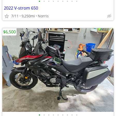
•
•
•
•
•
•
•
•
•
2022 V-strom 650
7/11
9,250mi
Norris
$6,500
•
•
•
•
•
•
•
•
•