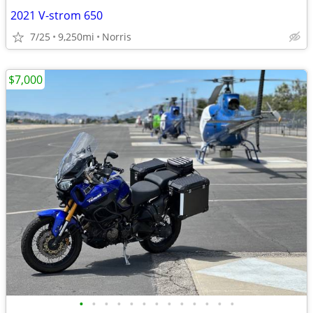
2021 V-strom 650
7/25
9,250mi
Norris
$7,000
•
•
•
•
•
•
•
•
•
•
•
•
•