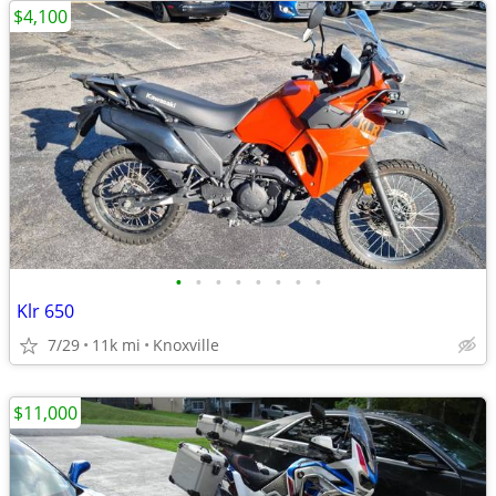
$4,100
•
•
•
•
•
•
•
•
Klr 650
7/29
11k mi
Knoxville
$11,000