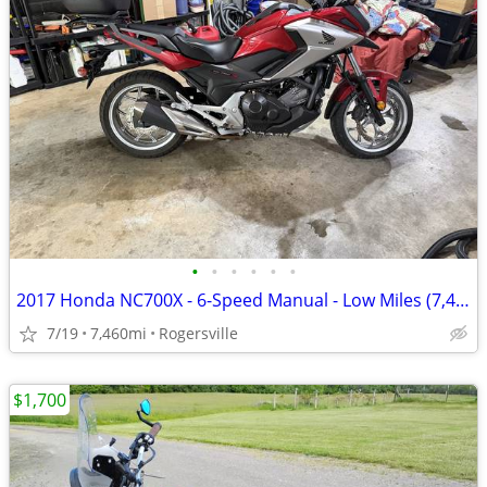
•
•
•
•
•
•
2017 Honda NC700X - 6-Speed Manual - Low Miles (7,460mi) - Excellent C
7/19
7,460mi
Rogersville
$1,700