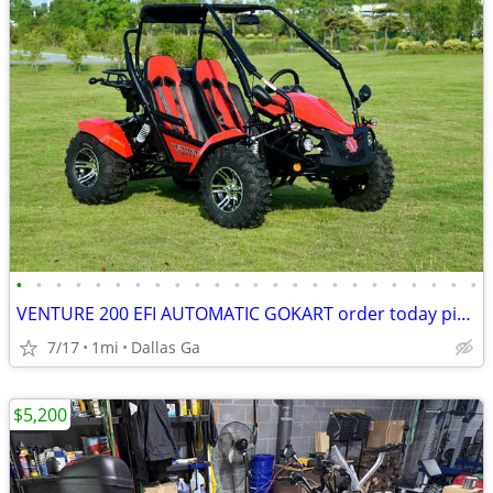
•
•
•
•
•
•
•
•
•
•
•
•
•
•
•
•
•
•
•
•
•
•
•
•
VENTURE 200 EFI AUTOMATIC GOKART order today pick up same day
7/17
1mi
Dallas Ga
$5,200