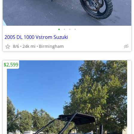
•
•
•
•
2005 DL 1000 Vstrom Suzuki
8/6
24k mi
Birmingham
$2,599