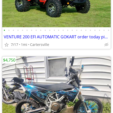
•
•
•
•
•
•
•
•
•
•
•
•
•
•
•
•
•
•
•
•
•
•
•
•
VENTURE 200 EFI AUTOMATIC GOKART order today pick up same day
7/17
1mi
Cartersville
$4,750