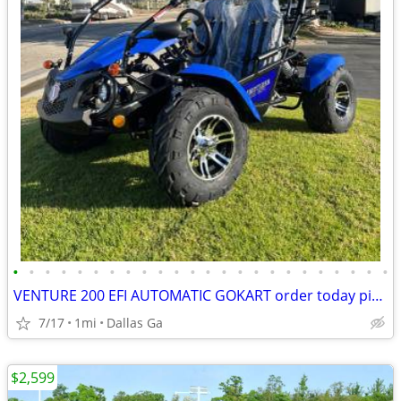
•
•
•
•
•
•
•
•
•
•
•
•
•
•
•
•
•
•
•
•
•
•
•
•
VENTURE 200 EFI AUTOMATIC GOKART order today pick up same day
7/17
1mi
Dallas Ga
$2,599