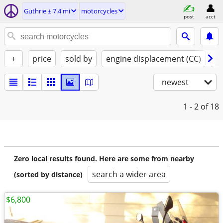
Guthrie ± 7.4 mi
motorcycles
post
acct
+
price
sold by
engine displacement (CC)
st
newest
1 - 2
of 18
Zero local results found. Here are some from nearby
search a wider area
(sorted by distance)
$6,800