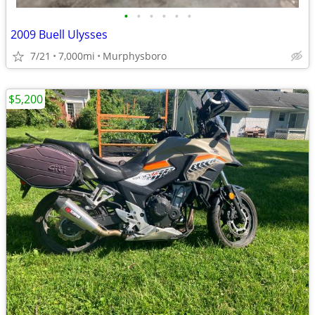
•
•
•
•
•
•
2009 Buell Ulysses
7/21
7,000mi
Murphysboro
$5,200