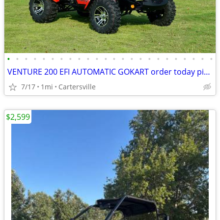
•
•
•
•
•
•
•
•
•
•
•
•
•
•
•
•
•
•
•
•
•
•
•
•
VENTURE 200 EFI AUTOMATIC GOKART order today pick up same day
7/17
1mi
Cartersville
$2,599