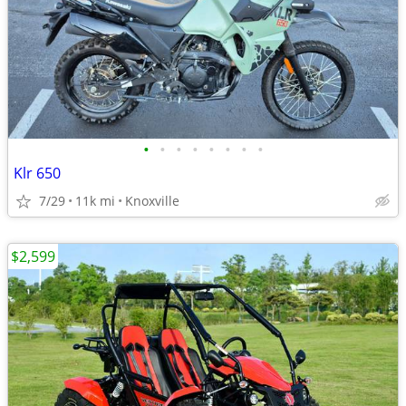
•
•
•
•
•
•
•
•
Klr 650
7/29
11k mi
Knoxville
$2,599