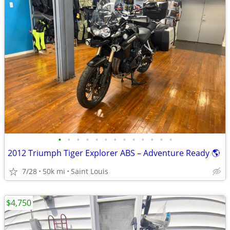
•
•
•
•
•
•
•
•
•
•
•
•
•
2012 Triumph Tiger Explorer ABS – Adventure Ready 🌎
7/28
50k mi
Saint Louis
$4,750