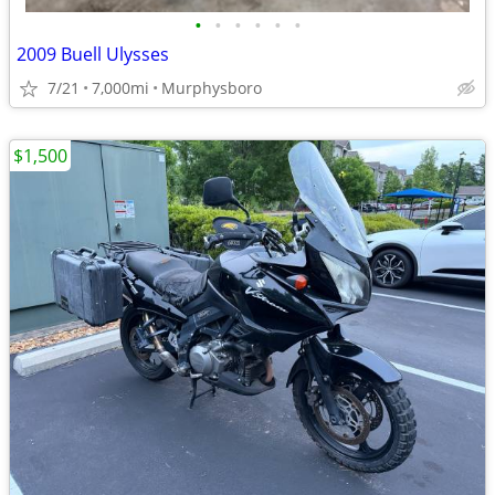
•
•
•
•
•
•
2009 Buell Ulysses
7/21
7,000mi
Murphysboro
$1,500