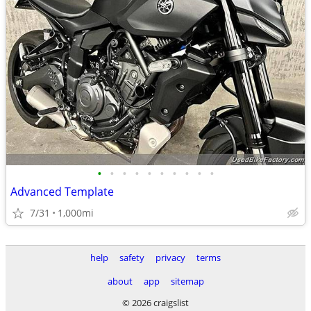
•
•
•
•
•
•
•
•
•
•
Advanced Template
7/31
1,000mi
help
safety
privacy
terms
about
app
sitemap
© 2026 craigslist