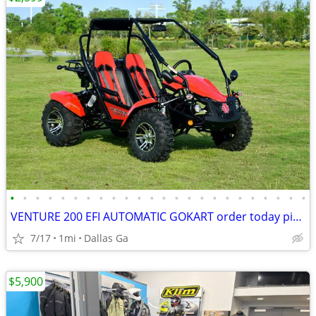
•
•
•
•
•
•
•
•
•
•
•
•
•
•
•
•
•
•
•
•
•
•
•
•
VENTURE 200 EFI AUTOMATIC GOKART order today pick up same day
7/17
1mi
Dallas Ga
$5,900