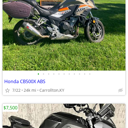
•
•
•
•
•
•
•
•
•
•
•
Honda CB500X ABS
7/22
24k mi
Carrollton,KY
$7,500