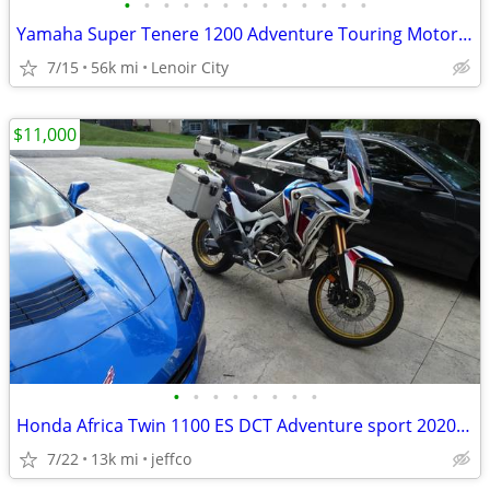
•
•
•
•
•
•
•
•
•
•
•
•
•
Yamaha Super Tenere 1200 Adventure Touring Motorcycle — Shaft Drive, ABS, Crui
7/15
56k mi
Lenoir City
$11,000
•
•
•
•
•
•
•
•
Honda Africa Twin 1100 ES DCT Adventure sport 2020 model year
7/22
13k mi
jeffco