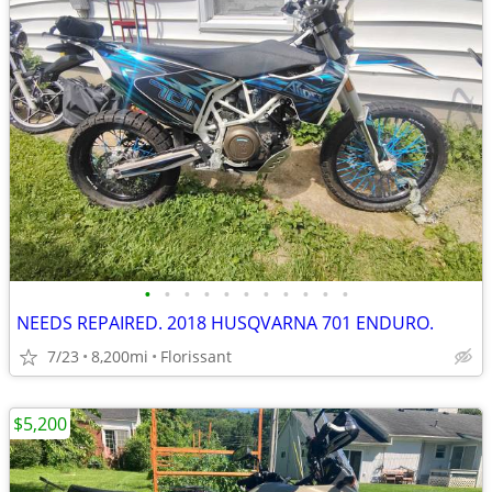
•
•
•
•
•
•
•
•
•
•
•
NEEDS REPAIRED. 2018 HUSQVARNA 701 ENDURO.
7/23
8,200mi
Florissant
$5,200