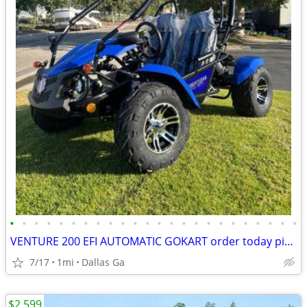
•
•
•
•
•
•
•
•
•
•
•
•
•
•
•
•
•
•
•
•
•
•
•
•
VENTURE 200 EFI AUTOMATIC GOKART order today pick up same day
7/17
1mi
Dallas Ga
$2,599