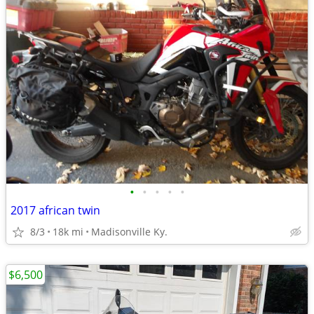
•
•
•
•
•
2017 african twin
8/3
18k mi
Madisonville Ky.
$6,500