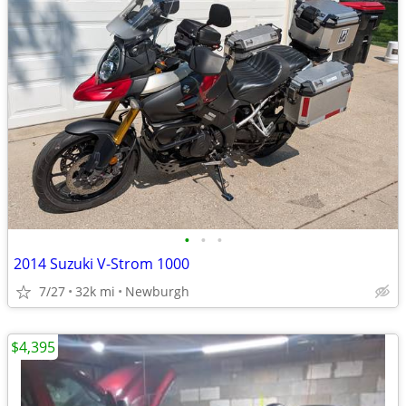
•
•
•
2014 Suzuki V-Strom 1000
7/27
32k mi
Newburgh
$4,395