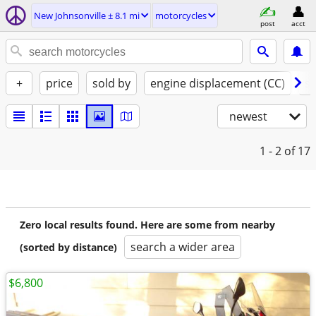
New Johnsonville ± 8.1 mi
motorcycles
post
acct
+
price
sold by
engine displacement (CC)
st
newest
1 - 2
of 17
Zero local results found. Here are some from nearby
search a wider area
(sorted by distance)
$6,800