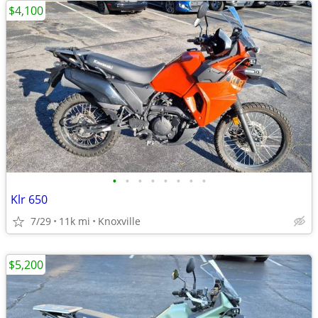
$4,100
•
•
•
•
•
•
•
•
Klr 650
7/29
11k mi
Knoxville
$5,200