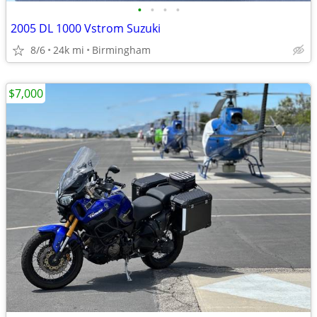
•
•
•
•
2005 DL 1000 Vstrom Suzuki
8/6
24k mi
Birmingham
$7,000