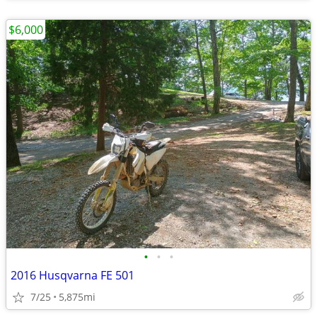
$6,000
•
•
•
2016 Husqvarna FE 501
7/25
5,875mi