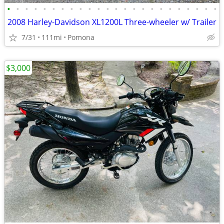
•
•
•
•
•
•
•
•
•
•
•
•
•
•
•
•
•
•
•
•
•
•
•
•
2008 Harley-Davidson XL1200L Three-wheeler w/ Trailer
7/31
111mi
Pomona
$3,000