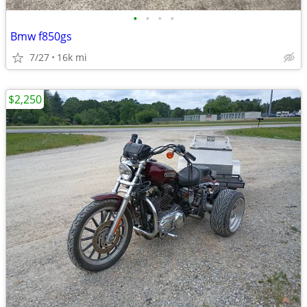
•
•
•
•
Bmw f850gs
7/27
16k mi
$2,250