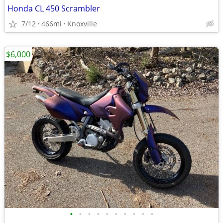
Honda CL 450 Scrambler
7/12
466mi
Knoxville
$6,000
•
•
•
•
•
•
•
•
•
•