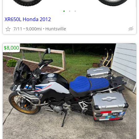
•
•
•
XR650L Honda 2012
7/11
9,000mi
Huntsville
$8,000