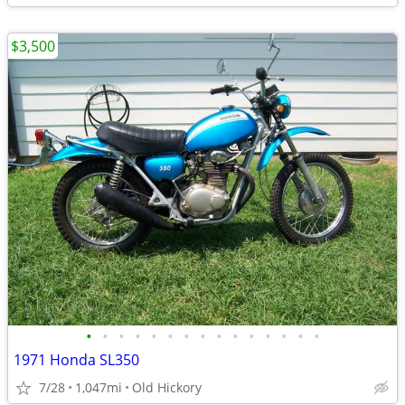
$3,500
•
•
•
•
•
•
•
•
•
•
•
•
•
•
•
1971 Honda SL350
7/28
1,047mi
Old Hickory