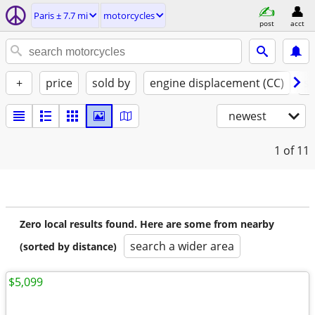
Paris ± 7.7 mi
motorcycles
post
acct
+
price
sold by
engine displacement (CC)
st
newest
1
of 11
Zero local results found. Here are some from nearby
search a wider area
(sorted by distance)
$5,099