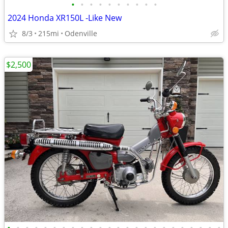
•
•
•
•
•
•
•
•
•
•
2024 Honda XR150L -Like New
8/3
215mi
Odenville
$2,500