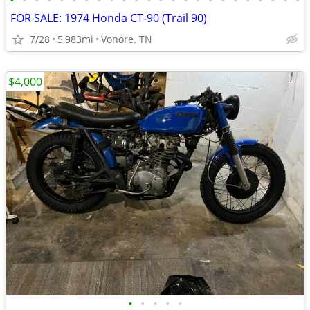
•
•
•
•
•
•
•
•
•
•
•
•
•
•
•
•
•
•
•
•
•
•
•
•
FOR SALE: 1974 Honda CT-90 (Trail 90)
7/28
5,983mi
Vonore. TN
$4,000
•
•
•
•
•