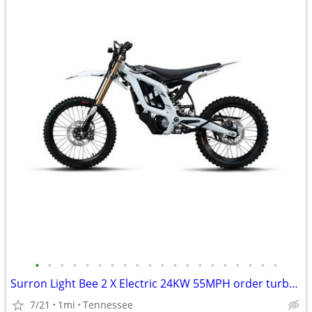
•
•
•
•
•
•
•
•
•
•
•
•
•
•
•
•
•
•
•
•
Surron Light Bee 2 X Electric 24KW 55MPH order turbopowerspowersport
7/21
1mi
Tennessee