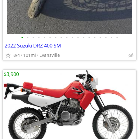
•
•
•
•
•
•
•
•
•
•
•
•
•
•
•
•
•
•
2022 Suzuki DRZ 400 SM
8/4
101mi
Evansville
$3,900