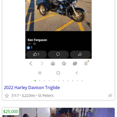
•
•
•
•
•
•
•
•
•
•
•
2022 Harley Davison Triglide
7/17
3,223mi
St Peters
$25,000