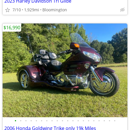
2023 Harley Davidson Tri Glide
7/10
1,929mi
Bloomington
$16,990
•
•
•
•
•
•
•
•
•
•
•
•
•
•
•
•
•
•
•
•
2006 Honda Goldwing Trike only 19k Miles