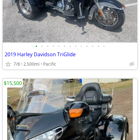
•
•
•
•
•
•
•
•
•
•
•
•
•
2019 Harley Davidson TriGlide
7/8
2,500mi
Pacific
$15,500