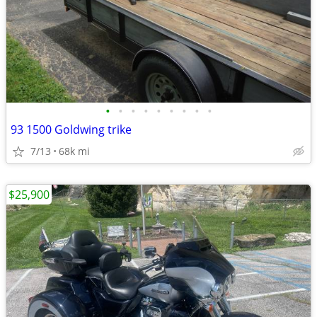
•
•
•
•
•
•
•
•
•
93 1500 Goldwing trike
7/13
68k mi
$25,900