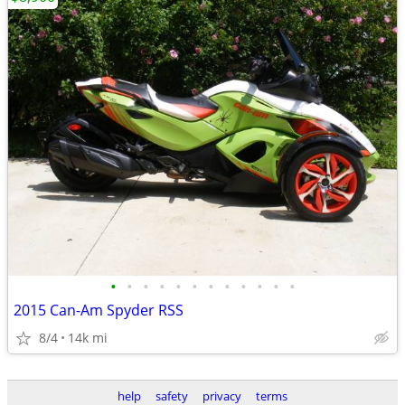
•
•
•
•
•
•
•
•
•
•
•
•
2015 Can-Am Spyder RSS
8/4
14k mi
help
safety
privacy
terms