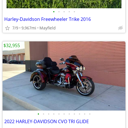
•
•
•
•
•
Harley-Davidson Freewheeler Trike 2016
7/9
9,967mi
Mayfield
$32,955
•
•
•
•
•
•
•
•
•
•
•
2022 HARLEY-DAVIDSON CVO TRI GLIDE