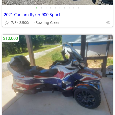
•
•
•
•
•
•
•
•
•
•
2021 Can am Ryker 900 Sport
7/8
8,500mi
Bowling Green
$10,000