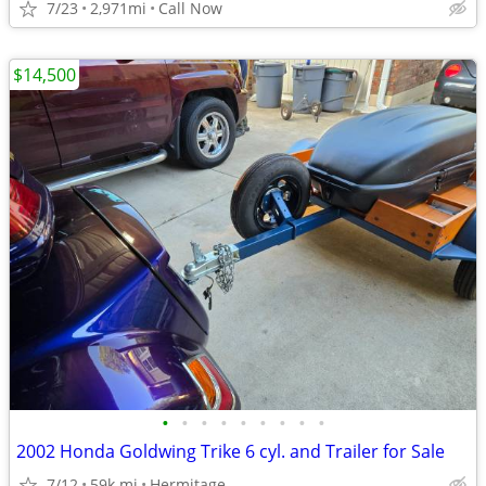
7/23
2,971mi
Call Now
$14,500
•
•
•
•
•
•
•
•
•
2002 Honda Goldwing Trike 6 cyl. and Trailer for Sale
7/12
59k mi
Hermitage