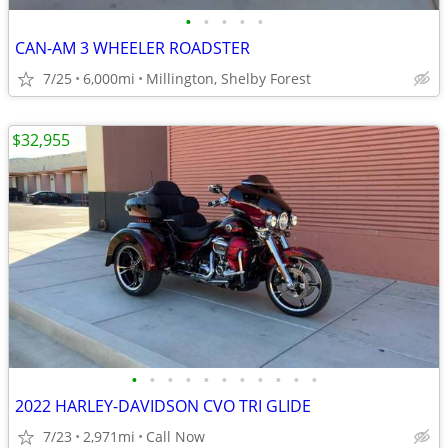
•
•
•
•
•
CAN-AM 3 WHEELER ROADSTER
7/25
6,000mi
Millington, Shelby Forest
$32,955
•
•
•
•
•
•
•
•
•
•
•
2022 HARLEY-DAVIDSON CVO TRI GLIDE
7/23
2,971mi
Call Now