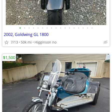
•
•
•
•
•
•
•
•
•
•
•
•
•
•
•
•
•
2002, Goldwing GL 1800
7/13
50k mi
Higginson no
$1,500