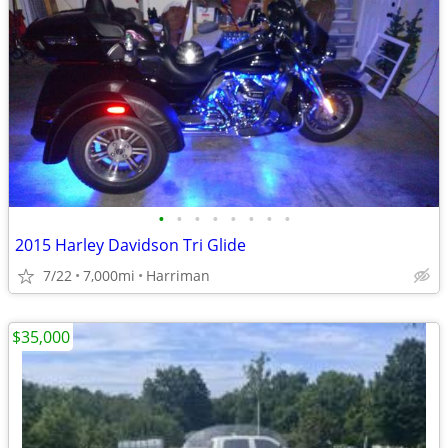
•
•
•
•
•
•
•
•
2015 Harley Davidson Tri Glide
7/22
7,000mi
Harriman
$35,000