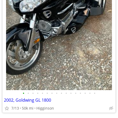
•
•
•
•
•
•
•
•
•
•
•
•
•
•
•
•
2002, Goldwing GL 1800
7/13
50k mi
Higginson