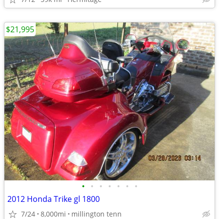
$21,995
•
•
•
•
•
•
•
2012 Honda Trike gl 1800
7/24
8,000mi
millington tenn