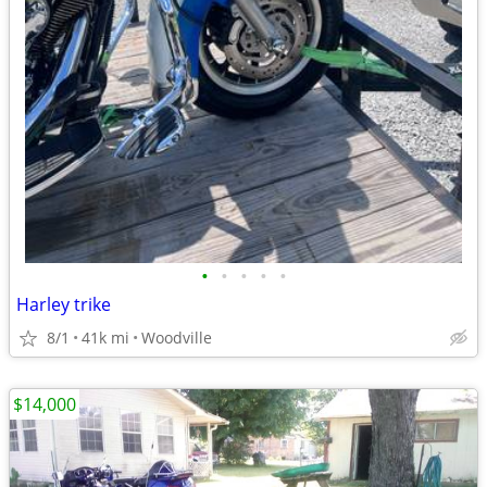
•
•
•
•
•
Harley trike
8/1
41k mi
Woodville
$14,000