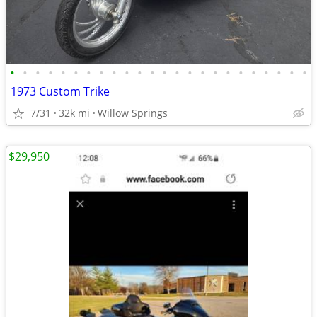
•
•
•
•
•
•
•
•
•
•
•
•
•
•
•
•
•
•
•
•
•
•
•
•
1973 Custom Trike
7/31
32k mi
Willow Springs
$29,950