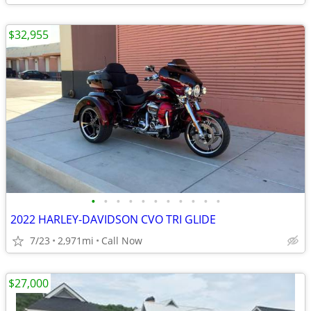
$32,955
•
•
•
•
•
•
•
•
•
•
•
2022 HARLEY-DAVIDSON CVO TRI GLIDE
7/23
2,971mi
Call Now
$27,000