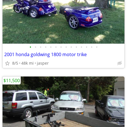
•
•
•
•
•
•
•
•
•
•
•
•
•
•
2001 honda goldwing 1800 motor trike
8/5
48k mi
jasper
$11,500