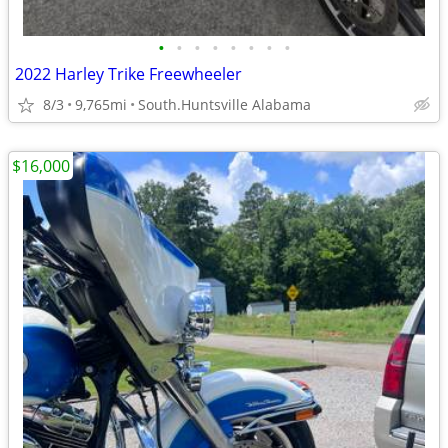
•
•
•
•
•
•
•
•
2022 Harley Trike Freewheeler
8/3
9,765mi
South.Huntsville Alabama
$16,000