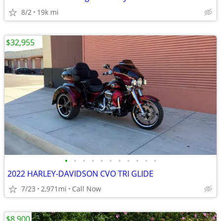
8/2
19k mi
$32,955
•
•
•
•
•
•
•
•
•
•
•
2022 HARLEY-DAVIDSON CVO TRI GLIDE
7/23
2,971mi
Call Now
$8,900