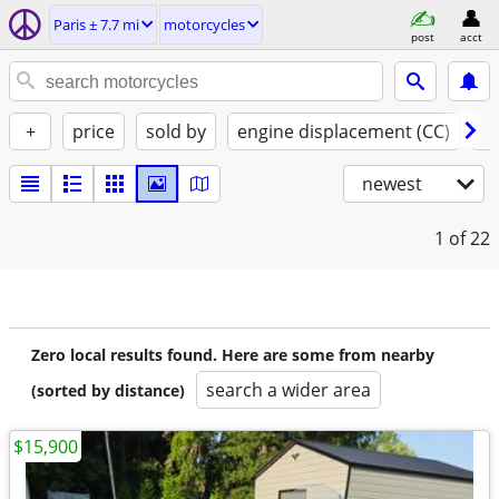
Paris ± 7.7 mi
motorcycles
post
acct
+
price
sold by
engine displacement (CC)
st
newest
1
of 22
Zero local results found. Here are some from nearby
search a wider area
(sorted by distance)
$15,900