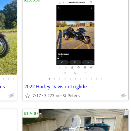
•
•
•
•
•
•
•
•
•
•
•
•
•
•
les
2022 Harley Davison Triglide
7/17
3,223mi
St Peters
$1,500