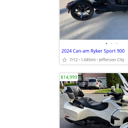
•
•
•
2024 Can-am Ryker Sport 900
7/12
1,685mi
Jefferson City
$14,999